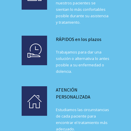
nuestros pacientes se
sientan lo más confortables
posible durante su asistencia
y tratamiento.
RÁPIDOS en los plazos
Trabajamos para dar una
solución o alternativa lo antes
posible a su enfermedad o
dolencia.
ATENCIÓN
PERSONALIZADA
Estudiamos las circunstancias
de cada paciente para
encontrar el tratamiento más
adecuado.