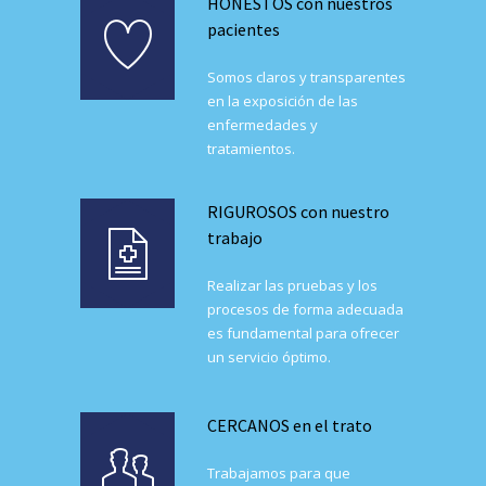
HONESTOS con nuestros
pacientes
Somos claros y transparentes
en la exposición de las
enfermedades y
tratamientos.
RIGUROSOS con nuestro
trabajo
Realizar las pruebas y los
procesos de forma adecuada
es fundamental para ofrecer
un servicio óptimo.
CERCANOS en el trato
Trabajamos para que