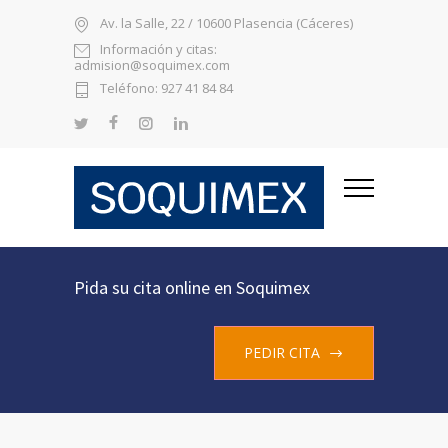
Av. la Salle, 22 / 10600 Plasencia (Cáceres)
Información y citas:
admision@soquimex.com
Teléfono: 927 41 84 84
Pida su cita online en Soquimex
PEDIR CITA