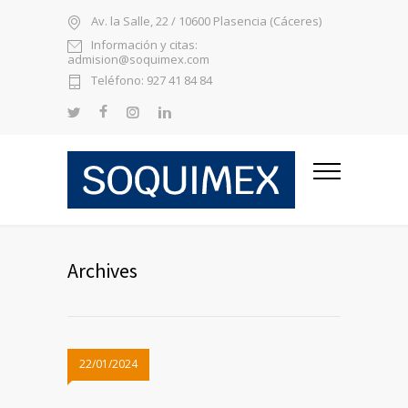
Av. la Salle, 22 / 10600 Plasencia (Cáceres)
Información y citas:
admision@soquimex.com
Teléfono: 927 41 84 84
Archives
22/01/2024