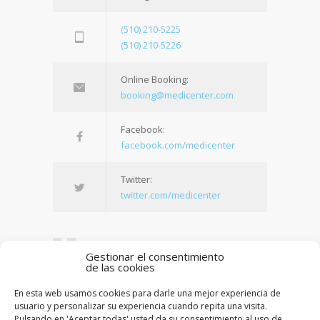
(510) 210-5225
(510) 210-5226
Online Booking:
booking@medicenter.com
Facebook:
facebook.com/medicenter
Twitter:
twitter.com/medicenter
Gestionar el consentimiento
de las cookies
Being in control of your life and having
En esta web usamos cookies para darle una mejor experiencia de
realistic expectations about your day-to-day
usuario y personalizar su experiencia cuando repita una visita.
challenges are the keys to stress
Pulsando en 'Aceptar todas' usted da su consentimiento al uso de