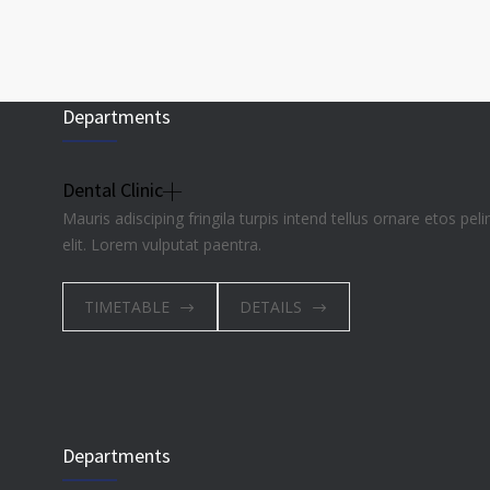
Departments
Dental Clinic
Mauris adisciping fringila turpis intend tellus ornare etos pe
elit. Lorem vulputat paentra.
TIMETABLE
DETAILS
Departments