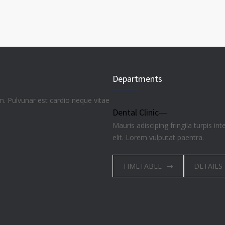
Departments
lim. Pulvunar est cardio neque vitae
Dental Clinic
Mauris adisciping fringila turpis in
elit. Lorem vulputat paentra.
TIMETABLE
DETAILS