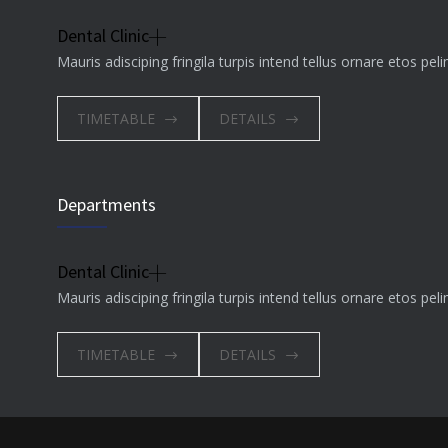
Dental Clinic
Mauris adisciping fringila turpis intend tellus ornare etos pe
TIMETABLE
DETAILS
Departments
Dental Clinic
Mauris adisciping fringila turpis intend tellus ornare etos pe
TIMETABLE
DETAILS