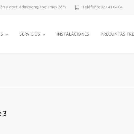
ión y citas: admision@soquimex.com
Teléfono: 927 41 84 84
OS
SERVICIOS
INSTALACIONES
PREGUNTAS FR
e 3