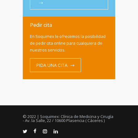
Pedir cita
En Soquimex le ofrecemos la posibilidad
de pedir cita online para cualquiera de
nuestros servicios.
PIDA UNA CITA
© 2022 | Soquimex: Clínica de Medicina y Cirugía
- Av. la Salle, 22 / 10600 Plasencia ( Cáceres )